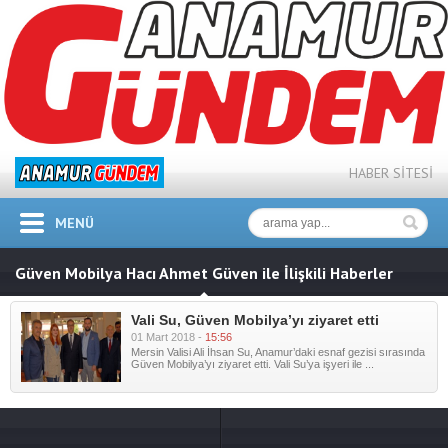
HABER SİTESİ
MENÜ
Güven Mobilya Hacı Ahmet Güven ile İlişkili Haberler
Vali Su, Güven Mobilya’yı ziyaret etti
01 Mart 2018 -
15:56
Mersin Valisi Ali İhsan Su, Anamur’daki esnaf gezisi sırasında
Güven Mobilya’yı ziyaret etti. Vali Su’ya işyeri ile ...