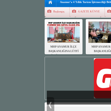
Anamur’a 4 Yıllık Turizm İşletmeciliği Bö
Başlangıç
GAZETE KÜNYE
Tüm Yazarlar
Manşetler
G
Finans
Kayıt Ol
MHP ANAMUR İLÇE
MHP ANAMUR 
BAŞKANLIĞINA LÜTFİ
BAŞKANLIĞ
KÖMÜR’DEN HAYIRLI
MUHTARL
OLSUN ZİYARETİ
DERNEĞİN
HAYIRLI OL
ZİYARETİ