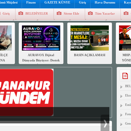
lümü Müjdesi
Finans
GAZETE KÜNYE
Giriş
Hava Durumu
Kayı
Giriş
BELEDİYELER
Sitene Ekle
Tüm Yazarlar
üncel
Genel
Foto Galeri
Hava Durumu
Sitene Ekl
İLÇE
AURAVOX Dijital
BASIN AÇIKLAMASI
MHP 
INA
Dünyada Büyüyor: Destek
YÖNE
AR
Olmak İçin Takip Et,
GÖR
DEN
Abone Ol!
B
SUN
BE
Eko
Eml
Foto
Gen