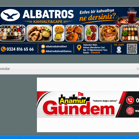
Cumalar
S