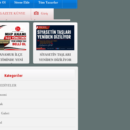
t Ol
Sitene Ekle
Tüm Yazarlar
GAZETE KÜNYE
Giriş
e
Kayıt Ol
Hava Durumu
ANAMUR İLÇE
SİYASETİN TAŞLARI
TİMİNDE YENİ
YENİDEN DİZİLİYOR
EV DAĞILIMI
ELLİ OLDU
Kategoriler
LEDİYELER
nomi
ak
 Galeri
el