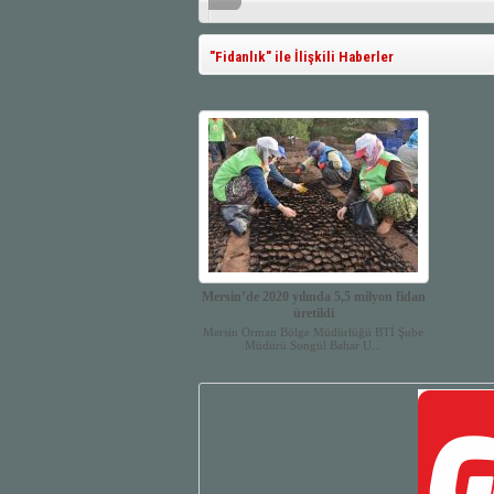
"Fidanlık" ile İlişkili Haberler
Mersin’de 2020 yılında 5,5 milyon fidan
üretildi
Mersin Orman Bölge Müdürlüğü BTİ Şube
Müdürü Songül Bahar U...