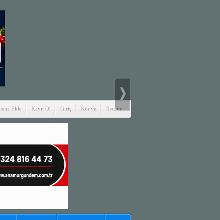
itene Ekle
Kayıt Ol
Giriş
Künye
İletişim