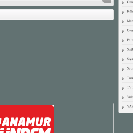
Gün
Kült
Manş
Oto
Poli
Sağ
Siya
Spo
Tur
TV 
Vide
YA