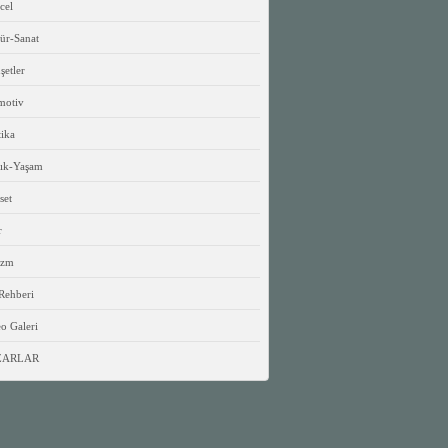
cel
ür-Sanat
etler
motiv
tika
lık-Yaşam
set
r
izm
Rehberi
o Galeri
ZARLAR