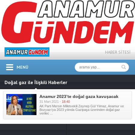
HABER SİTESİ
MENÜ
Doğal gaz ile İlişkili Haberler
Anamur 2023’te doğal gaza kavuşacak
31 Mart 2021 -
18:40
AK Parti Mersin Milletvekili Zeynep Gül Yılmaz, Anamur ve
Bozyazı’ya 2023 yılında Gazipaşa üzerinden doğal gaz
verilec ...