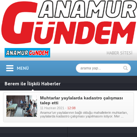
HABER SİTESİ
MENÜ
Berem ile İlişkili Haberler
Muhtarlar yaylalarda kadastro çalışması
talep etti
11 Haziran 2021 -
12:08
Anamur’un yaylalarının bağlı olduğu mahallelerin muhtarları,
yaylalarda kadastro çalışması yapılmasını istiyor. Mer ...