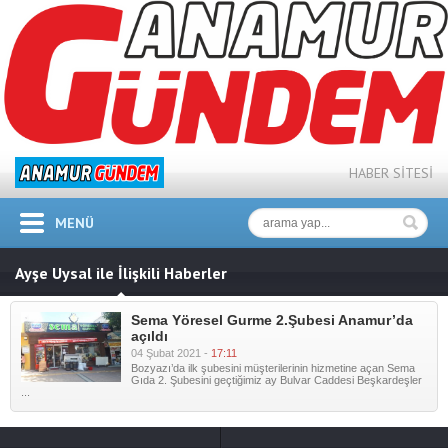
HABER SİTESİ
MENÜ
Ayşe Uysal ile İlişkili Haberler
Sema Yöresel Gurme 2.Şubesi Anamur’da
açıldı
04 Şubat 2021 -
17:11
Bozyazı’da ilk şubesini müşterilerinin hizmetine açan Sema
Gıda 2. Şubesini geçtiğimiz ay Bulvar Caddesi Beşkardeşler
...