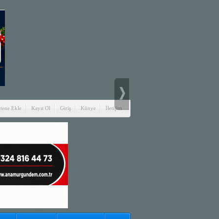
itene Ekle
Kayıt Ol
Giriş
Künye
İletişim