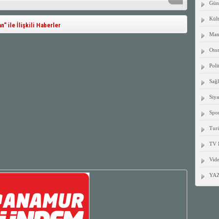
Gün
Kült
 ile İlişkili Haberler
Manş
Oto
Poli
Sağ
Siya
Spo
Tur
TV 
Vide
YA