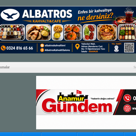
Cumalar
S