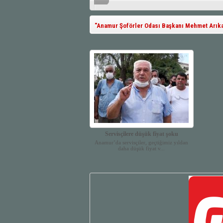
"Anamur Şoförler Odası Başkanı Mehmet Arıkan"
Servisçilere düşük fiyat şoku
Anamur’da servisçiler, geçtiğimiz yıldan
daha düşük fiyat v...