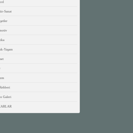
cel
ür-Sanat
etler
motiv
tika
lık-Yaşam
set
r
izm
Rehberi
o Galeri
ZARLAR