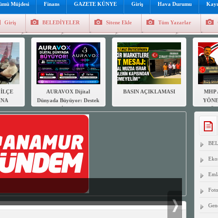
lümü Müjdesi
Finans
GAZETE KÜNYE
Giriş
Hava Durumu
Kayı
Giriş
BELEDİYELER
Sitene Ekle
Tüm Yazarlar
üncel
Genel
Foto Galeri
Hava Durumu
Sitene Ekl
İLÇE
AURAVOX Dijital
BASIN AÇIKLAMASI
MHP 
INA
Dünyada Büyüyor: Destek
YÖNE
AR
Olmak İçin Takip Et,
GÖR
DEN
Abone Ol!
B
SUN
BE
Eko
Eml
Foto
Gen