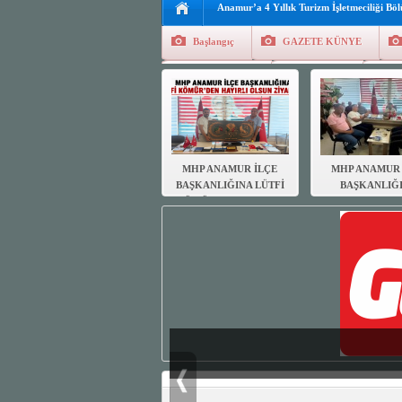
Anamur’a 4 Yıllık Turizm İşletmeciliği Bö
Başlangıç
GAZETE KÜNYE
Tüm Yazarlar
Manşetler
G
Finans
Kayıt Ol
MHP ANAMUR İLÇE
MHP ANAMUR 
BAŞKANLIĞINA LÜTFİ
BAŞKANLIĞ
KÖMÜR’DEN HAYIRLI
MUHTARL
OLSUN ZİYARETİ
DERNEĞİN
HAYIRLI OL
ZİYARETİ