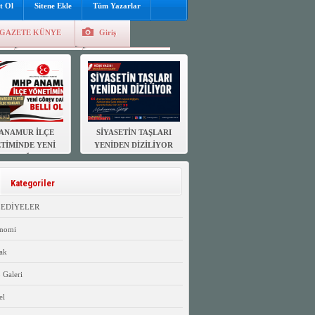
t Ol
Sitene Ekle
Tüm Yazarlar
GAZETE KÜNYE
Giriş
e
Kayıt Ol
Hava Durumu
ANAMUR İLÇE
SİYASETİN TAŞLARI
TİMİNDE YENİ
YENİDEN DİZİLİYOR
EV DAĞILIMI
ELLİ OLDU
Kategoriler
LEDİYELER
nomi
ak
 Galeri
el