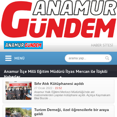
HABER SİTESİ
MENÜ
Anamur İlçe Milli Eğitim Müdürü İlyas Mercan ile İlişkili
Haberler
Sıfır Atık Kütüphanesi açıldı
27 Ocak 2022 -
15:52
Anamur Halk Eğitimi Merkezi Müdürlüğü’nde atıl
malzemelerden yapılan kütüphane açıldı. Açılışa Kaymakam
Bilal Bozde ...
Turizm Derneği, özel öğrencilerle bir araya
geldi