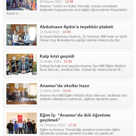
09 Kasım 2021 -
12:48
Anamur Turizm ve Kültür Derneği, sosyal sorumluluk
faaliyetleri kapsamında özel eğitim öğrencilerine Köşekbükü
Astım m ...
Abdulnasır Aydın’a teşekkür plaketi
13 Eylül 2021 -
14:06
İş İnsanı Abdulnasır Aydın’a, 15 Temmuz Milli İrade ve Şehit
Hasan Kuş ilkokullarına yaptığı katkılar dolayısıyla İlçe ...
Kalp krizi geçirdi
21 Aralık 2020 -
13:35
Gülnar’da kalp krizi geçiren Anamur İlçe Milli Eğitim Müdürü
İlyas Mercan, ameliyat oldu. Gülnar’da rahatsızlanan M ...
Anamur’da okullar hazır
12 Ekim 2020 -
10:41
Anamur İlçe Milli Eğitim Müdürü İlyas Mercan, okullarda tüm
tedbirleri aldıklarını belirterek, eğitimin öğretimin pand ...
Eğim İş: “Anamur’da ikili öğretime
geçilmeli”
06 Temmuz 2020 -
17:25
Eğitim İş Anamur Temsilciliği, pandemi sürecinde eğitim
öğretimde uyulması gereken kurallar ve yapılacak