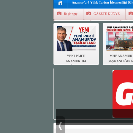
Anamur’a 4 Yıllık Turizm İşletmeciliği Bö
Başlangıç
GAZETE KÜNYE
Tüm Yazarlar
Manşetler
G
Finans
Kayıt Ol
YENİ PARTİ
MHP ANAMUR 
ANAMUR’DA
BAŞKANLIĞINA
TEŞKİLATLANDI:
KÖMÜR’DEN HA
KURUCU İLÇE BAŞKANI
OLSUN ZİYA
ÇETİN MUTLU OLDU