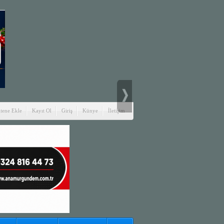
itene Ekle
Kayıt Ol
Giriş
Künye
İletişim