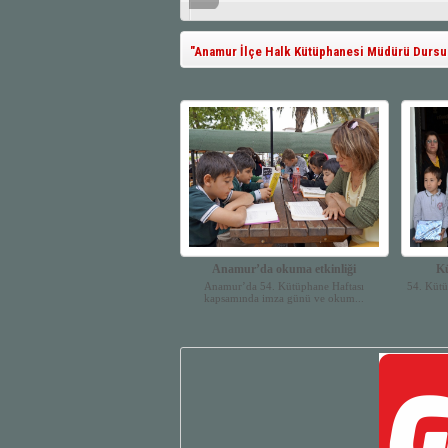
"Anamur İlçe Halk Kütüphanesi Müdürü Dursun 
Anamur’da okuma etkinliği
Kü
Anamur’da 54. Kütüphane Haftası
54. Kütü
kapsamında imza günü ve okum...