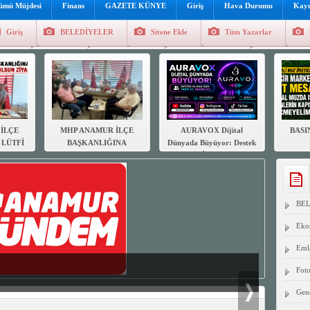
lümü Müjdesi
Finans
GAZETE KÜNYE
Giriş
Hava Durumu
Kayı
Giriş
BELEDİYELER
Sitene Ekle
Tüm Yazarlar
üncel
Genel
Foto Galeri
Hava Durumu
Sitene Ekl
İLÇE
MHP ANAMUR İLÇE
AURAVOX Dijital
BASI
 LÜTFİ
BAŞKANLIĞINA
Dünyada Büyüyor: Destek
YIRLI
MUHTARLAR
Olmak İçin Takip Et,
RETİ
DERNEĞİNDEN
Abone Ol!
HAYIRLI OLSUN
ZİYARETİ
BE
Eko
Eml
Foto
Gen