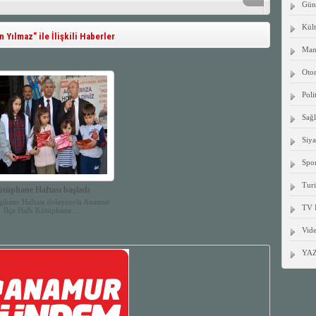
Gün
Kült
Yılmaz" ile İlişkili Haberler
Manş
Oto
Poli
Sağ
Siya
Spo
Tur
tüphane Haftası başladı
phane Haftası dolayısıyla Anamur
TV 
İlçe Halk Kütüphane...
Vide
YA