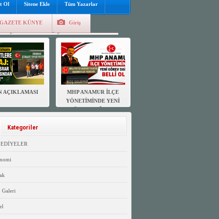
t Ol
Sitene Ekle
Tüm Yazarlar
GAZETE KÜNYE
Giriş
e
Kayıt Ol
Hava Durumu
N AÇIKLAMASI
MHP ANAMUR İLÇE
YÖNETİMİNDE YENİ
GÖREV DAĞILIMI
BELLİ OLDU
Kategoriler
LEDİYELER
nomi
ak
 Galeri
el