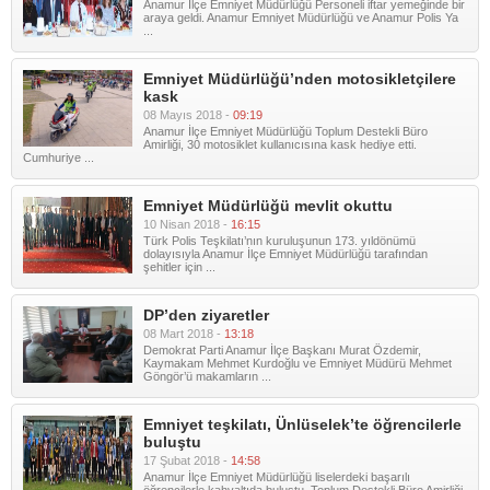
Anamur İlçe Emniyet Müdürlüğü Personeli iftar yemeğinde bir
araya geldi. Anamur Emniyet Müdürlüğü ve Anamur Polis Ya
...
Emniyet Müdürlüğü’nden motosikletçilere
kask
08 Mayıs 2018 -
09:19
Anamur İlçe Emniyet Müdürlüğü Toplum Destekli Büro
Amirliği, 30 motosiklet kullanıcısına kask hediye etti.
Cumhuriye ...
Emniyet Müdürlüğü mevlit okuttu
10 Nisan 2018 -
16:15
Türk Polis Teşkilatı’nın kuruluşunun 173. yıldönümü
dolayısıyla Anamur İlçe Emniyet Müdürlüğü tarafından
şehitler için ...
DP’den ziyaretler
08 Mart 2018 -
13:18
Demokrat Parti Anamur İlçe Başkanı Murat Özdemir,
Kaymakam Mehmet Kurdoğlu ve Emniyet Müdürü Mehmet
Göngör’ü makamların ...
Emniyet teşkilatı, Ünlüselek’te öğrencilerle
buluştu
17 Şubat 2018 -
14:58
Anamur İlçe Emniyet Müdürlüğü liselerdeki başarılı
öğrencilerle kahvaltıda buluştu. Toplum Destekli Büro Amirliği