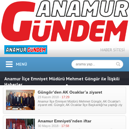
HABER SİTESİ
MENÜ
Anamur İlçe Emniyet Müdürü Mehmet Göngür ile İlişkili
Haberler
Güngör’den AK Ocaklar’a ziyaret
23 Kasım 2018 -
17:29
Anamur İlçe Emniyet Müdürü Mehmet Güngör, AK Ocaklar'ı
ziyaret etti. Güngör, AK Ocaklar İlçe Başkanlığı'na yaptığı ziy
...
Anamur Emniyeti’nden iftar
30 Mayıs 2018 -
17:58