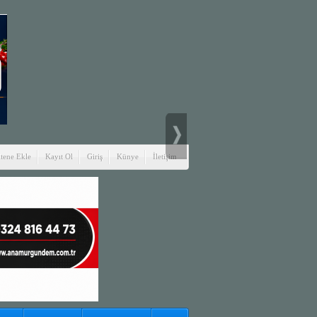
itene Ekle
Kayıt Ol
Giriş
Künye
İletişim