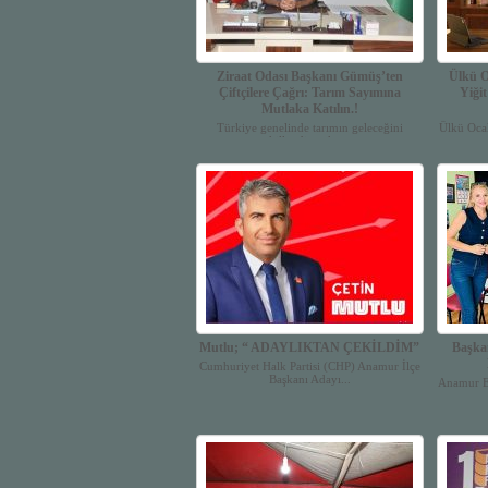
Ziraat Odası Başkanı Gümüş’ten
Ülkü O
Çiftçilere Çağrı: Tarım Sayımına
Yiği
Mutlaka Katılın.!
Türkiye genelinde tarımın geleceğini
Ülkü Ocak
şekillendirecek en...
Mutlu; “ ADAYLIKTAN ÇEKİLDİM”
Başka
Cumhuriyet Halk Partisi (CHP) Anamur İlçe
Başkanı Adayı...
Anamur Es