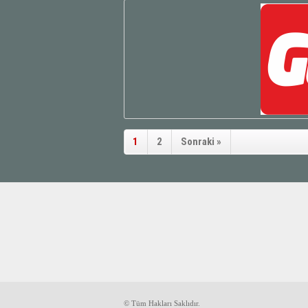
1
2
Sonraki »
© Tüm Hakları Saklıdır.