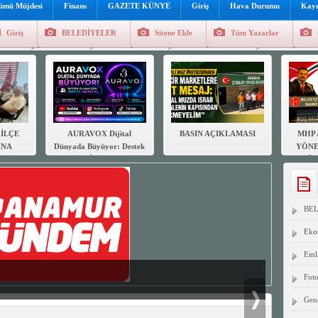
lümü Müjdesi
Finans
GAZETE KÜNYE
Giriş
Hava Durumu
Kayı
Giriş
BELEDİYELER
Sitene Ekle
Tüm Yazarlar
üncel
Genel
Foto Galeri
Hava Durumu
Sitene Ekl
İLÇE
AURAVOX Dijital
BASIN AÇIKLAMASI
MHP 
INA
Dünyada Büyüyor: Destek
YÖNE
AR
Olmak İçin Takip Et,
GÖR
DEN
Abone Ol!
B
SUN
BE
Eko
Eml
Foto
Gen