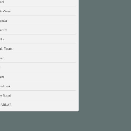
cel
ür-Sanat
etler
motiv
tika
lık-Yaşam
set
r
izm
Rehberi
o Galeri
ZARLAR