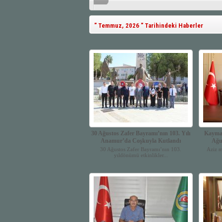
" Temmuz, 2026 " Tarihindeki Haberler
30 Ağustos Zafer Bayramı’nın 103. Yılı
Kayma
Anamur’da Coşkuyla Kutlandı
Ağu
30 Ağustos Zafer Bayramı’nın 103.
Aziz m
yıldönümü etkinlikler...