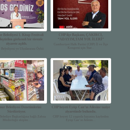
 Belediyesi 1. Kitap Festivali
CHP ilçe Başkanı, ÇAKIRCI,
leştirilen görkemli bir törenle
“ADAYIM,TAM YOL İLERİ”
ziyarete açıldı.
Cumhuriyet Halk Partisi (CHP) İl ve İlçe
Kongresi için Star...
Belediyesi ve Uluslararası Öykü
Günleri Derneği ...
r Belediyesi Denetimlerini
CHP heyeti Eyüp Can’ın Ailesine taziye
Sürdürüyor.
ziyaretinde bulundu.
elediye Başkanlığına bağlı Zabıta
CHP heyeti 12 yaşında hayatını kaybeden
Müdürlüğü ekipler...
Eyüp Can’ın Ailesin...