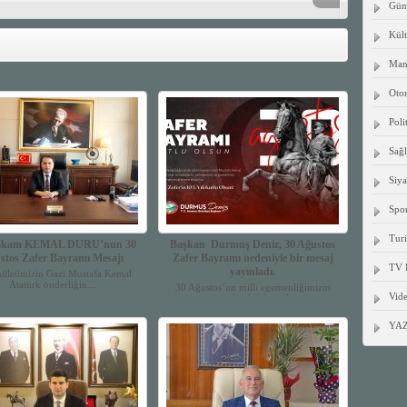
Gün
Kült
Manş
Oto
Poli
Sağ
Siya
Spo
Tur
kam KEMAL DURU’nun 30
Başkan Durmuş Deniz, 30 Ağustos
stos Zafer Bayramı Mesajı
Zafer Bayramı nedeniyle bir mesaj
TV 
yayınladı.
illetimizin Gazi Mustafa Kemal
Atatürk önderliğin...
30 Ağustos’un milli egemenliğimizin
Vide
perçinlendiği büyük...
YA