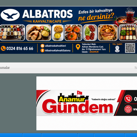
Cumalar
S