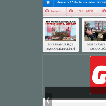
Anamur’a 4 Yıllık Turizm İşletmeciliği Bö
Başlangıç
GAZETE KÜNYE
Tüm Yazarlar
Manşetler
G
Finans
Kayıt Ol
MHP ANAMUR İLÇE
MHP ANAMUR 
BAŞKANLIĞINA LÜTFİ
BAŞKANLIĞ
KÖMÜR’DEN HAYIRLI
MUHTARL
OLSUN ZİYARETİ
DERNEĞİN
HAYIRLI OL
ZİYARETİ