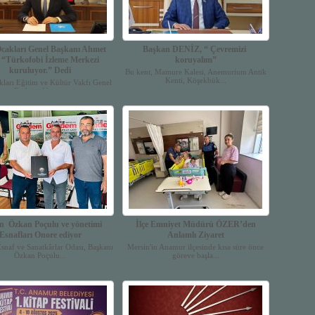
cakları Genel Başkanı Ahmet
Başkan DENİZ, “ Çevremizi
t “Türkofobi İzleme Merkezi
koruyalım”
kuruluyor.” Dedi
Bu kent, Mamure Kalesi, Anemurium Antik
Kenti, Köşekbük...
ları Eğitim ve Kültür Vakfı Genel
Başkanı Ahme...
n Özkan Poçulu ve yönetimi
İlçe Emniyet Müdürü ÖZER’den
Esnafları Onore ediyor
Anlamlı Ziyaret
naf ve Sanatkârlar Odası, Başkanı
Mersin'in Anamur ilçesinde kısa süre önce
Özkan Poçulu...
göreve başla...