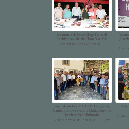
Anamur Belediyesi Kitap Festivali
Anamur
Edebiyatseverlerden Tam Not Aldı
gerçek
Anamur Belediyesi tarafından ...
Anamur 
Kaymakam Kemal DURU, Güngören,
Anamu
Çamlıpınar ve Sarıdana Mahallelerinde
İncelemelerde Bulundu
Anamur B
Anamur Kaymakamı Kemal DURU, ilçeye
bağlı...