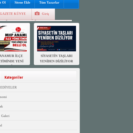
t Ol
Sitene Ekle
Tüm Yazarlar
GAZETE KÜNYE
Giriş
e
Kayıt Ol
Hava Durumu
ANAMUR İLÇE
SİYASETİN TAŞLARI
TİMİNDE YENİ
YENİDEN DİZİLİYOR
EV DAĞILIMI
ELLİ OLDU
Kategoriler
LEDİYELER
nomi
ak
 Galeri
el